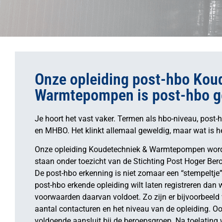
Onze opleiding post-hbo Kou
Warmtepompen is post-hbo ge
Je hoort het vast vaker. Termen als hbo-niveau, post-
en MHBO. Het klinkt allemaal geweldig, maar wat is h
Onze opleiding Koudetechniek & Warmtepompen word
staan onder toezicht van de Stichting Post Hoger Be
De post-hbo erkenning is niet zomaar een “stempeltje” d
post-hbo erkende opleiding wilt laten registreren dan 
voorwaarden daarvan voldoet. Zo zijn er bijvoorbeeld
aantal contacturen en het niveau van de opleiding. Oo
voldoende aansluit bij de beroepsgroep. Na toelating w