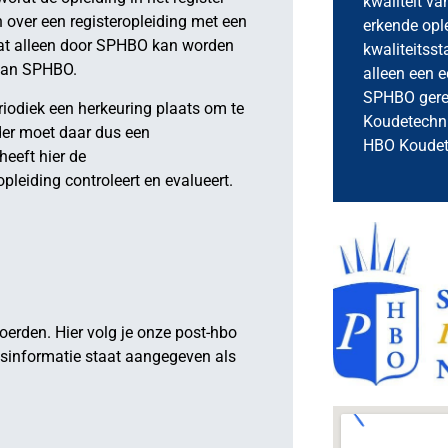
kwaliteit v
over een registeropleiding met een
erkende opl
 dat alleen door SPHBO kan worden
kwaliteitsst
 van SPHBO.
alleen een e
SPHBO gereg
eriodiek een herkeuring plaats om te
Koudetechn
ider moet daar dus een
HBO Koudet
heeft hier de
leiding controleert en evalueert.
oerden. Hier volg je onze post-hbo
gsinformatie staat aangegeven als