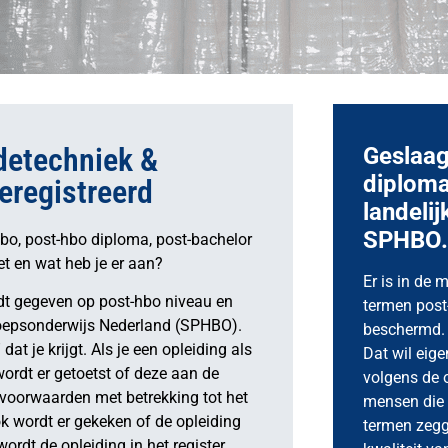
detechniek &
Geslaag
diploma
registreerd
landelij
SPHBO
hbo, post-hbo diploma, post-bachelor
et en wat heb je er aan?
Er is in de 
t gegeven op post-hbo niveau en
termen post-
roepsonderwijs Nederland (SPHBO).
beschermd. I
at je krijgt. Als je een opleiding als
Dat wil eige
wordt er getoetst of deze aan de
volgens de o
 voorwaarden met betrekking tot het
mensen die 
k wordt er gekeken of de opleiding
termen zegg
ordt de opleiding in het register